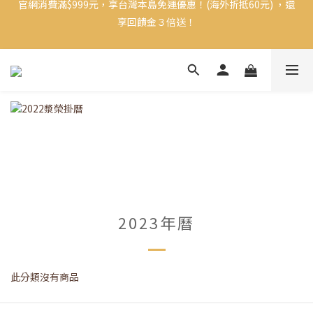
官網消費滿$999元，享台灣本島免運優惠！(海外折抵60元) ，還
【限時俊榮生日優惠】購買凍乾每滿５包贈１包！時間只到8/23 
享回饋金３倍送！
(日)
新加入榮師傅官方Line帳號，獲得30元購物金！ 
【限時俊榮生日優惠】購買凍乾每滿５包贈１包！時間只到8/23 
(日)
2023年曆
此分類沒有商品