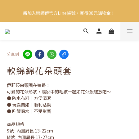
【限時俊榮生日優惠】購買凍乾每滿５包贈１包！時間只到8/23 
新加入榮師傅官方Line帳號，獲得30元購物金！ 
(日)
【限時俊榮生日優惠】購買凍乾每滿５包贈１包！時間只到8/23 
(日)
分享到
軟綿綿花朵頭套
伊莉莎白頸圈在這邊！
可愛的花朵形狀，讓家中的毛孩一起如花朵般綻放吧～
● 防水布料｜方便清潔
● 玩耍自如｜順利活動
● 吃飯喝水｜不受影響
商品規格
S號 : 內圓周長 13-22cm
M號 : 內圓周長 17-27cm