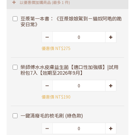
以優惠價加購商品
(最多 1 件)
豆漿第一本書：《豆漿娘娘駕到－貓奴阿晧的跪
安日常》
優惠價 NT$275
榮師傅水水皮膚益生菌【適口性加強版】|試用
粉包7入【效期至2026年9月】
優惠價 NT$190
一鍵清廢毛的梳毛刷 (綠色款)